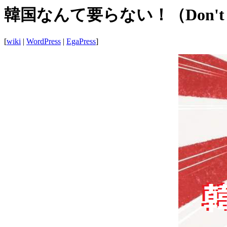
韓国なんて要らない！（Don't nee
[
wiki
|
WordPress
|
EgaPress
]