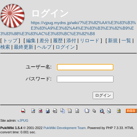
ログイン
https://vjpug.mydns.jp/wiki/?%E3%82%AA%E3%83%B3%
E3%83%A9%E3%82%A4%E3%83%B3%E3%82%B9%E
3%83%88%E3%83%AC%E3%83%BC%E3%82%B8
[
トップ
] [
編集
|
差分
|
履歴
|
添付
|
リロード
] [
新規
|
一覧
|
検索
|
最終更新
|
ヘルプ
|
ログイン
]
ユーザー名:
パスワード:
Site admin:
vJPUG
PukiWiki 1.5.4
© 2001-2022
PukiWiki Development Team
. Powered by PHP 7.3.33. HTML
convert time: 0.001 sec.