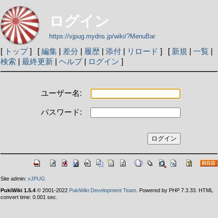
ログイン
https://vjpug.mydns.jp/wiki/?MenuBar
[
トップ
] [
編集
|
差分
|
履歴
|
添付
|
リロード
] [
新規
|
一覧
|
検索
|
最終更新
|
ヘルプ
|
ログイン
]
ユーザー名:
パスワード:
Site admin:
vJPUG
PukiWiki 1.5.4
© 2001-2022
PukiWiki Development Team
. Powered by PHP 7.3.33. HTML
convert time: 0.001 sec.