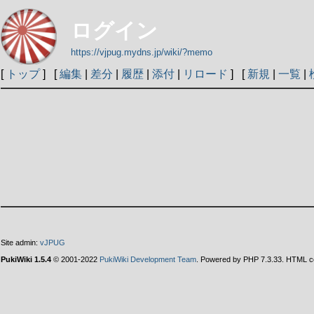
ログイン
https://vjpug.mydns.jp/wiki/?memo
[
トップ
] [
編集
|
差分
|
履歴
|
添付
|
リロード
] [
新規
|
一覧
|
Site admin:
vJPUG
PukiWiki 1.5.4
© 2001-2022
PukiWiki Development Team
. Powered by PHP 7.3.33. HTML co