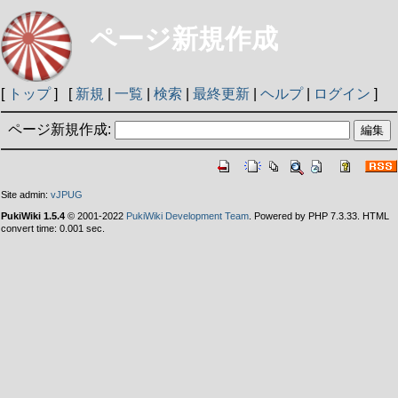
ページ新規作成
[
トップ
] [
新規
|
一覧
|
検索
|
最終更新
|
ヘルプ
|
ログイン
]
ページ新規作成:
Site admin:
vJPUG
PukiWiki 1.5.4
© 2001-2022
PukiWiki Development Team
. Powered by PHP 7.3.33. HTML
convert time: 0.001 sec.