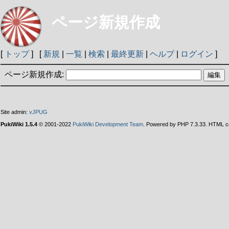
ページ新規作成
[
トップ
] [
新規
|
一覧
|
検索
|
最終更新
|
ヘルプ
|
ログイン
]
ページ新規作成:
Site admin:
vJPUG
PukiWiki 1.5.4
© 2001-2022
PukiWiki Development Team
. Powered by PHP 7.3.33. HTML co