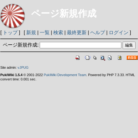
ページ新規作成
[
トップ
] [
新規
|
一覧
|
検索
|
最終更新
|
ヘルプ
|
ログイン
]
ページ新規作成:
Site admin:
vJPUG
PukiWiki 1.5.4
© 2001-2022
PukiWiki Development Team
. Powered by PHP 7.3.33. HTML
convert time: 0.001 sec.