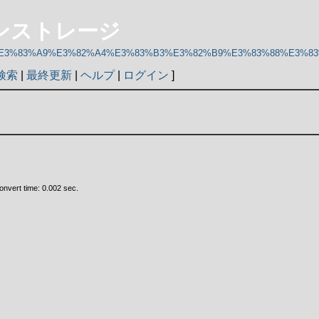
ンラインストレージ
%83%B3%E3%83%A9%E3%82%A4%E3%83%B3%E3%82%B9%E3%83%88%E3
検索
|
最終更新
|
ヘルプ
|
ログイン
]
nvert time: 0.002 sec.