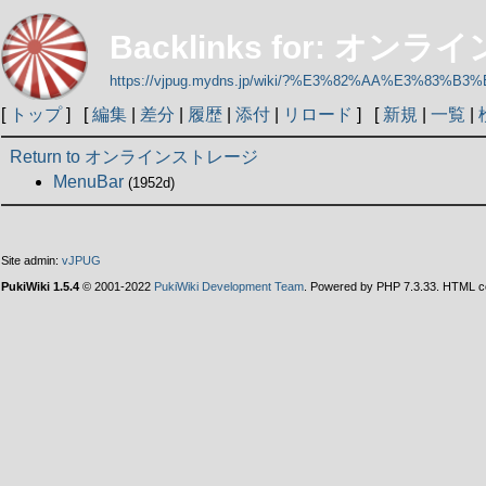
Backlinks for: オ
https://vjpug.mydns.jp/wiki/?%E3%82%AA%E3
[
トップ
] [
編集
|
差分
|
履歴
|
添付
|
リロード
] [
新規
|
一覧
|
Return to オンラインストレージ
MenuBar
(1952d)
Site admin:
vJPUG
PukiWiki 1.5.4
© 2001-2022
PukiWiki Development Team
. Powered by PHP 7.3.33. HTML co