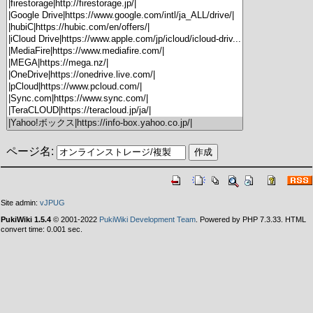
ページ名:
Site admin:
vJPUG
PukiWiki 1.5.4
© 2001-2022
PukiWiki Development Team
. Powered by PHP 7.3.33. HTML
convert time: 0.001 sec.