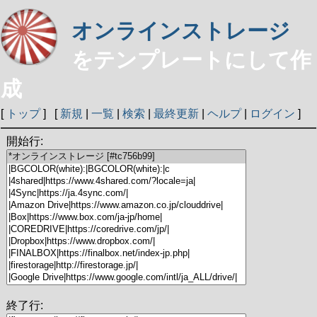
オンラインストレージ
をテンプレートにして作
成
[
トップ
] [
新規
|
一覧
|
検索
|
最終更新
|
ヘルプ
|
ログイン
]
開始行:
終了行: