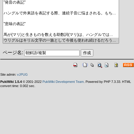
ページ名:
Site admin:
vJPUG
PukiWiki 1.5.4
© 2001-2022
PukiWiki Development Team
. Powered by PHP 7.3.33. HTML
convert time: 0.002 sec.