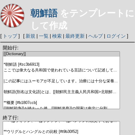
朝鮮語
をテンプレートに
して作成
[
トップ
] [
新規
|
一覧
|
検索
|
最終更新
|
ヘルプ
|
ログイン
]
開始行:
終了行: