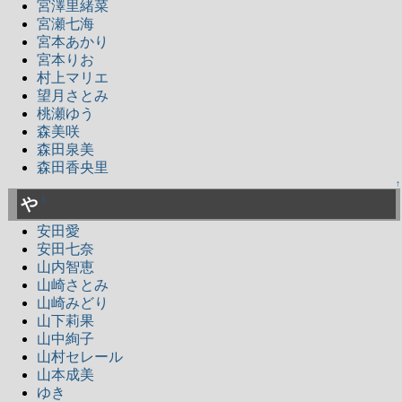
宮澤里緒菜
宮瀬七海
宮本あかり
宮本りお
村上マリエ
望月さとみ
桃瀬ゆう
森美咲
森田泉美
森田香央里
↑
や
†
安田愛
安田七奈
山内智恵
山崎さとみ
山崎みどり
山下莉果
山中絢子
山村セレール
山本成美
ゆき