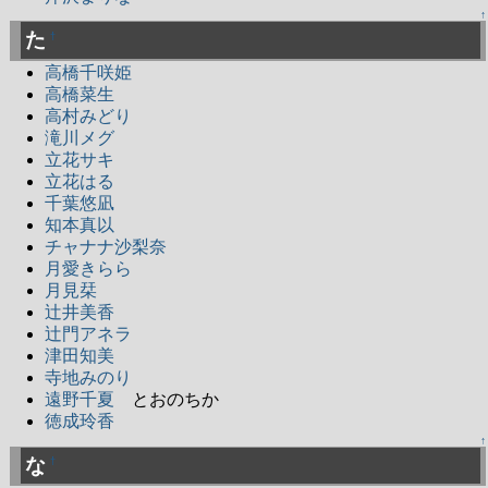
↑
た
†
高橋千咲姫
高橋菜生
高村みどり
滝川メグ
立花サキ
立花はる
千葉悠凪
知本真以
チャナナ沙梨奈
月愛きらら
月見栞
辻井美香
辻門アネラ
津田知美
寺地みのり
遠野千夏
とおのちか
徳成玲香
↑
な
†