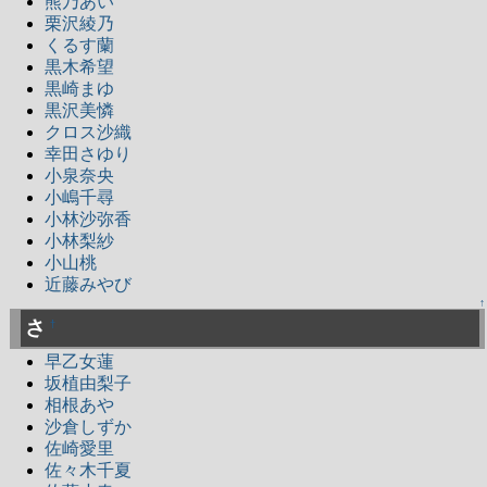
熊乃あい
栗沢綾乃
くるす蘭
黒木希望
黒崎まゆ
黒沢美憐
クロス沙織
幸田さゆり
小泉奈央
小嶋千尋
小林沙弥香
小林梨紗
小山桃
近藤みやび
↑
さ
†
早乙女蓮
坂植由梨子
相根あや
沙倉しずか
佐崎愛里
佐々木千夏