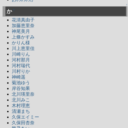
↑
か
†
花清真由子
加藤恵里奈
神尾美月
上條かすみ
かりん様
川上恵里佳
川崎りん
河村那月
河村瑞代
川村りか
神崎遥
菊池ゆう
岸谷知果
北川瑛里奈
北川みこ
木村理恵
清瀬まち
久保エイミー
久保田杏奈