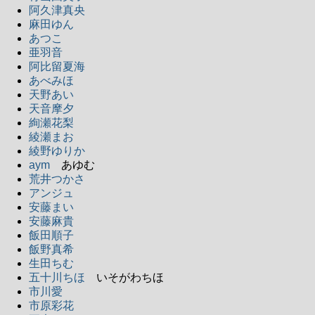
阿久津真央
麻田ゆん
あつこ
亜羽音
阿比留夏海
あべみほ
天野あい
天音摩夕
絢瀬花梨
綾瀬まお
綾野ゆりか
aym
あゆむ
荒井つかさ
アンジュ
安藤まい
安藤麻貴
飯田順子
飯野真希
生田ちむ
五十川ちほ
いそがわちほ
市川愛
市原彩花