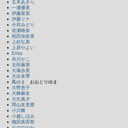
五木あきら
一瀬優美
伊藤星菜
伊藤リナ
今井みどり
岩瀬唯奈
祝田加奈美
上杉弘美
上原やよい
Erisa
央川かこ
太田麻美
大塚歩美
大出未季
鳳ゆま
おおとりゆま
大野恵子
大柳麻友
大矢真夕
岡山友里愛
小川舞
小越しほみ
織田真実那
おのののか