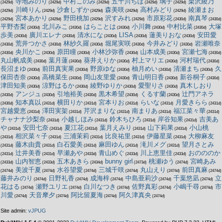
寺地みのり
中村このみ
五十川ちほ
璃子
栗沢綾乃
(2429d)
(2429d)
(2429d)
(2429d)
(2429d)
川崎りん
沙倉しずか
森美咲
高村みどり
綾瀬まお
(2429d)
(2429d)
(2429d)
(2429d)
(2429d)
宮本あかり
野田桃加
沢すみれ
市原彩花
南真琴
(2429d)
(2429d)
(2429d)
(2429d)
(2430d)
(2430d)
平野杏梨
北川みこ
はらことは
小川舞
中村比菜
大塚
(2430d)
(2430d)
(2430d)
(2430d)
(2430d)
歩美
廣川エレナ
清水にな
LISA
蓮美りおな
安田愛
(2430d)
(2430d)
(2430d)
(2430d)
(2430d)
荒井つかさ
林紗久羅
堀尾実咲
今井みどり
岩瀬唯奈
(2430d)
(2430d)
(2430d)
(2430d)
(2430d)
央川かこ
原田瞳
小林沙弥香
山本成美
宮瀬七海
(2430d)
(2430d)
(2430d)
(2430d)
(2430d)
(2430d)
丸山帆成美
葉月蓮
葵井えりか
村上マリエ
河村瑞代
(2430d)
(2430d)
(2430d)
(2430d)
(2430d)
長沼まゆ
前田真実果
野原ゆな
柚月めい
清瀬まち
久
(2430d)
(2430d)
(2430d)
(2430d)
(2430d)
保田杏奈
高橋菜生
岡山友里愛
青山明日香
新谷桐子
(2430d)
(2430d)
(2430d)
(2430d)
(2430d)
津田知美
涼野はるか
綾野ゆりか
愛聖りさ
真木しおり
(2430d)
(2430d)
(2430d)
(2430d)
アンジュ
引地裕美
黒木希望
くるす蘭
辻門アネラ
(2430d)
(2430d)
(2430d)
(2430d)
(2430d)
知本真以
横田りか
宮本りお
らいな
月愛きらら
(2430d)
(2431d)
(2431d)
(2431d)
(2431d)
(2431d)
宮越愛恵
澤田実架
芹沢まりな
南まりあ
福江菜々華
(2431d)
(2431d)
(2431d)
(2431d)
(2431d)
チャナナ沙梨奈
小越しほみ
鈴木ちひろ
岸谷知果
吉美あ
(2431d)
(2431d)
(2431d)
(2431d)
や
安田七奈
夏江花
葉月えみり
山下莉果
小山桃
(2431d)
(2431d)
(2431d)
(2431d)
(2431d)
相沢菜々子
三浦茉莉
比良祐里
伊藤星菜
大柳麻友
(2431d)
(2431d)
(2431d)
(2431d)
(2431d)
藤木由貴
白石愛美
麻田ゆん
滝川メグ
望月さとみ
(2431d)
(2431d)
(2431d)
(2431d)
(2431d)
辻井美香
早瀬あや
青山めぐ
川上恵里佳
おのののか
(2431d)
(2431d)
(2433d)
(2433d)
(2433d)
山内智恵
五木あきら
bunny girl
桃瀬ゆう
宮崎あみ
(2433d)
(2433d)
(2434d)
(2473d)
(2474d)
美波千夏
水谷望愛
三城千咲
丸山えり
前田真麻
(2474d)
(2474d)
(2474d)
(2474d)
(2474d)
(2474d)
藤井みのり
日野礼香
成海梓
中島亜莉沙
千葉悠凪
立
(2474d)
(2474d)
(2474d)
(2474d)
(2474d)
花はる
瀬野ユリエ
白川なつき
佐野真彩
小嶋千尋
市
(2474d)
(2474d)
(2474d)
(2474d)
(2474d)
川愛
天音摩夕
阿比留夏海
阿久津真央
(2474d)
(2474d)
(2474d)
(2474d)
Site admin:
vJPUG