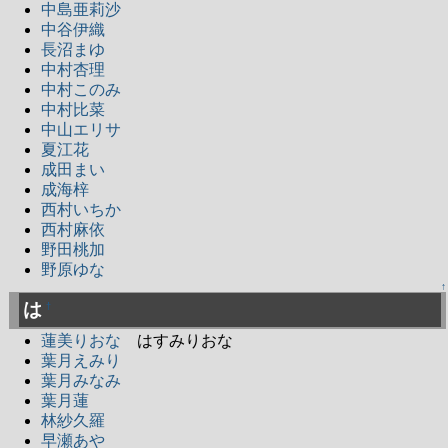
中島亜莉沙
中谷伊織
長沼まゆ
中村杏理
中村このみ
中村比菜
中山エリサ
夏江花
成田まい
成海梓
西村いちか
西村麻依
野田桃加
野原ゆな
↑
は
†
蓮美りおな
はすみりおな
葉月えみり
葉月みなみ
葉月蓮
林紗久羅
早瀬あや