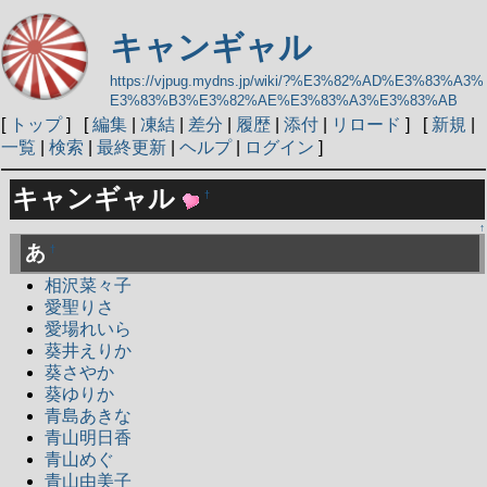
キャンギャル
https://vjpug.mydns.jp/wiki/?%E3%82%AD%E3%83%A3%
E3%83%B3%E3%82%AE%E3%83%A3%E3%83%AB
[
トップ
] [
編集
|
凍結
|
差分
|
履歴
|
添付
|
リロード
] [
新規
|
一覧
|
検索
|
最終更新
|
ヘルプ
|
ログイン
]
キャンギャル
†
↑
あ
†
相沢菜々子
愛聖りさ
愛場れいら
葵井えりか
葵さやか
葵ゆりか
青島あきな
青山明日香
青山めぐ
青山由美子