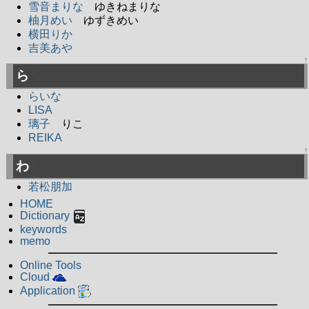
雪音まりな
ゆきねまりな
柚月めい
ゆずきめい
横田りか
吉美あや
↑
ら
†
らいな
LISA
璃子
りこ
REIKA
↑
わ
†
若松朋加
HOME
Dictionary
keywords
memo
Online Tools
Cloud
Application