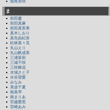
堀尾実咲
↑
ま
†
前田慶
前田真麻
前田真実果
真木しおり
真先由紀奈
松林菜々見
丸山えり
丸山帆成美
三浦茉莉
三城千咲
三咲舞花
水城さと子
水谷望愛
みなみ
美波千夏
南真琴
南まりあ
宮越愛恵
宮崎あみ