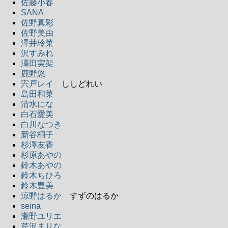
佐藤小春
SANA
佐野真彩
佐野美由
澤井玲菜
沢すみれ
澤田実架
鹿野悠
宍戸レイ
ししどれい
島田和菜
清水にな
白石愛美
白川なつき
新谷桐子
杉澤友香
杉原あやの
鈴木あやの
鈴木ちひろ
鈴木豊美
涼野はるか
すずのはるか
seina
瀬野ユリエ
芹沢まりな