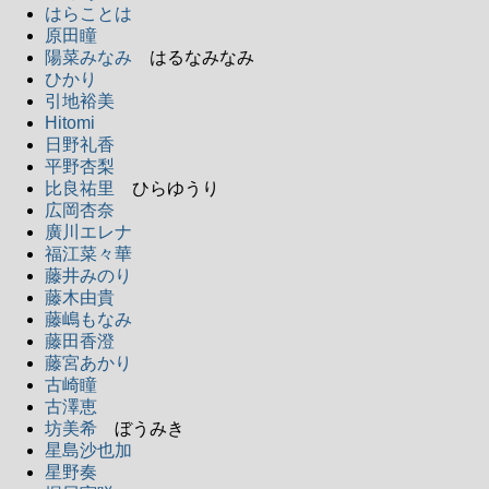
はらことは
原田瞳
陽菜みなみ
はるなみなみ
ひかり
引地裕美
Hitomi
日野礼香
平野杏梨
比良祐里
ひらゆうり
広岡杏奈
廣川エレナ
福江菜々華
藤井みのり
藤木由貴
藤嶋もなみ
藤田香澄
藤宮あかり
古崎瞳
古澤恵
坊美希
ぼうみき
星島沙也加
星野奏