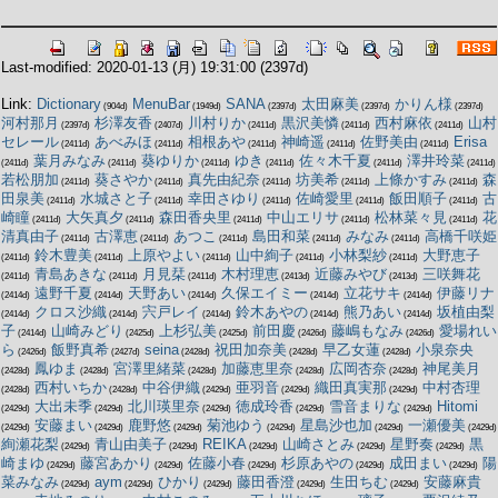
Last-modified: 2020-01-13 (月) 19:31:00
(2397d)
Link:
Dictionary
MenuBar
SANA
太田麻美
かりん様
(904d)
(1949d)
(2397d)
(2397d)
(2397d)
河村那月
杉澤友香
川村りか
黒沢美憐
西村麻依
山村
(2397d)
(2407d)
(2411d)
(2411d)
(2411d)
セレール
あべみほ
相根あや
神崎遥
佐野美由
Erisa
(2411d)
(2411d)
(2411d)
(2411d)
(2411d)
葉月みなみ
葵ゆりか
ゆき
佐々木千夏
澤井玲菜
(2411d)
(2411d)
(2411d)
(2411d)
(2411d)
(2411d)
若松朋加
葵さやか
真先由紀奈
坊美希
上條かすみ
森
(2411d)
(2411d)
(2411d)
(2411d)
(2411d)
田泉美
水城さと子
幸田さゆり
佐崎愛里
飯田順子
古
(2411d)
(2411d)
(2411d)
(2411d)
(2411d)
崎瞳
大矢真夕
森田香央里
中山エリサ
松林菜々見
花
(2411d)
(2411d)
(2411d)
(2411d)
(2411d)
清真由子
古澤恵
あつこ
島田和菜
みなみ
高橋千咲姫
(2411d)
(2411d)
(2411d)
(2411d)
(2411d)
鈴木豊美
上原やよい
山中絢子
小林梨紗
大野恵子
(2411d)
(2411d)
(2411d)
(2411d)
(2411d)
青島あきな
月見栞
木村理恵
近藤みやび
三咲舞花
(2411d)
(2411d)
(2411d)
(2413d)
(2413d)
遠野千夏
天野あい
久保エイミー
立花サキ
伊藤リナ
(2414d)
(2414d)
(2414d)
(2414d)
(2414d)
クロス沙織
宍戸レイ
鈴木あやの
熊乃あい
坂植由梨
(2414d)
(2414d)
(2414d)
(2414d)
(2414d)
子
山崎みどり
上杉弘美
前田慶
藤嶋もなみ
愛場れい
(2414d)
(2425d)
(2425d)
(2426d)
(2426d)
ら
飯野真希
seina
祝田加奈美
早乙女蓮
小泉奈央
(2426d)
(2427d)
(2428d)
(2428d)
(2428d)
鳳ゆま
宮澤里緒菜
加藤恵里奈
広岡杏奈
神尾美月
(2428d)
(2428d)
(2428d)
(2428d)
(2428d)
西村いちか
中谷伊織
亜羽音
織田真実那
中村杏理
(2428d)
(2428d)
(2429d)
(2429d)
(2429d)
大出未季
北川瑛里奈
徳成玲香
雪音まりな
Hitomi
(2429d)
(2429d)
(2429d)
(2429d)
(2429d)
安藤まい
鹿野悠
菊池ゆう
星島沙也加
一瀬優美
(2429d)
(2429d)
(2429d)
(2429d)
(2429d)
(2429d)
絢瀬花梨
青山由美子
REIKA
山崎さとみ
星野奏
黒
(2429d)
(2429d)
(2429d)
(2429d)
(2429d)
崎まゆ
藤宮あかり
佐藤小春
杉原あやの
成田まい
陽
(2429d)
(2429d)
(2429d)
(2429d)
(2429d)
菜みなみ
aym
ひかり
藤田香澄
生田ちむ
安藤麻貴
(2429d)
(2429d)
(2429d)
(2429d)
(2429d)