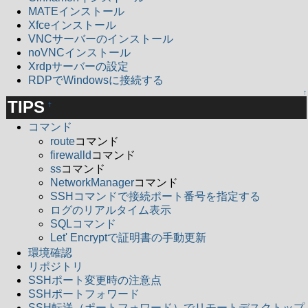
MATEインストール
Xfceインストール
VNCサーバーのインストール
noVNCインストール
Xrdpサーバーの設定
RDPでWindowsに接続する
↑
TIPS
†
コマンド
route
コマンド
firewalld
コマンド
ss
コマンド
NetworkManager
コマンド
SSHコマンドで接続ポート番号を指定する
ログのリアルタイム表示
SQLコマンド
Let' Encryptで証明書の手動更新
環境確認
リポジトリ
SSHポート変更時の注意点
SSHポートフォワード
SSH転送（ポートフォワード）でリモートデスクトップ