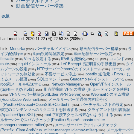
バーチャルドメイン
動画配信サーバー構築
edit
Last-modified: 2020-11-22 (日) 22:53:35
(2085d)
Link:
MenuBar
バーチャルドメイン
動画配信サーバー構築
ラ
(1952d)
(2128d)
(2128d)
イブ配信録画
動画視聴認証設定
動画配信サーバー設定
(2128d)
(2128d)
(2129d)
firewalld
Vim を設定する
IPv6 を無効化
ss
コマンド
(2218d)
(2309d)
(2328d)
(2328d)
(2328d)
route
squidインストール
Let' Encryptで証明書の手動更新
タイ
(2328d)
(2331d)
(2332d)
ムゾーンの設定
NTPサーバー(chrony)のインストール
ローカルネ
(2332d)
(2332d)
ットワークの無効化
不要サービス停止
postfix 送信元（From）に
(2332d)
(2334d)
よるメール拒否
SQLコマンド
Guacamoleをインストールする
(2403d)
(2455d)
(2459d)
root宛メールを転送する
NetworkManager
OpenVPNインストール
(2469d)
(2476d)
(tapモード)(VPS版)
拠点間接続 VPN の構築 (IP ルーティングを使用)
(2476d)
VPNサーバー構築(SoftEther VPN Server)
Webmailシステム構築
(2476d)
(2476d)
(RoundCube Webmail)
メールサーバー間通信内容暗号化
(2476d)
（Postfix+Dovecot+OpenSSL+Certbot）
バーチャルホストの設定
(2476d)
(2476d)
特定のコンテンツへのリクエストを転送する
クライアント証明書認証
(2476d)
(Apache+OpenSSL)
rootで直接アクセス出来ないようにする
メー
(2476d)
(2476d)
ルサーバーでスパムチェック(Postfix+SpamAssassin+milter-
manager+spamass-milter)
メールサーバーでウイルスチェック
(2477d)
(Postfix+Clam AntiVirus+milter-manager+clamav-milter)
メールサーバー
(2477d)