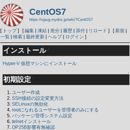
CentOS7
https://vjpug.mydns.jp/wiki/?CentOS7
[
トップ
] [
編集
|
凍結
|
差分
|
履歴
|
添付
|
リロード
] [
新規
|
一覧
|
検索
|
最終更新
|
ヘルプ
|
ログイン
]
インストール
†
Hyper-V 仮想マシンにインストール
↑
初期設定
†
ユーザー作成
SSH接続の設定変更方法
SELinuxの無効化
rootになれるユーザーを管理者のみにする
パッケージ管理システム設定
telnetインストール
OP25B影響有無確認