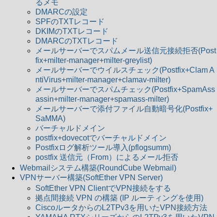
るメモ
DMARCの設定
SPFのTXTレコード
DKIMのTXTレコード
DMARCのTXTレコード
メールサーバーでスパムメール送信元接続拒否(Post
fix+milter-manager+milter-greylist)
メールサーバーでウイルスチェック(Postfix+Clam A
ntiVirus+milter-manager+clamav-milter)
メールサーバーでスパムチェック(Postfix+SpamAss
assin+milter-manager+spamass-milter)
メールサーバーで添付ファイル自動暗号化(Postfix+
SaMMA)
バーチャルドメイン
postfix+dovecotでバーチャルドメイン
Postfixログ解析ツール導入(pflogsumm)
postfix 送信元（From）によるメール拒否
Webmailシステム構築(RoundCube Webmail)
VPNサーバー構築(SoftEther VPN Server)
SoftEther VPN ClientでVPN接続をする
拠点間接続 VPN の構築 (IP ルーティングを使用)
CiscoルータからのL2TPv3を用いたVPN接続方法