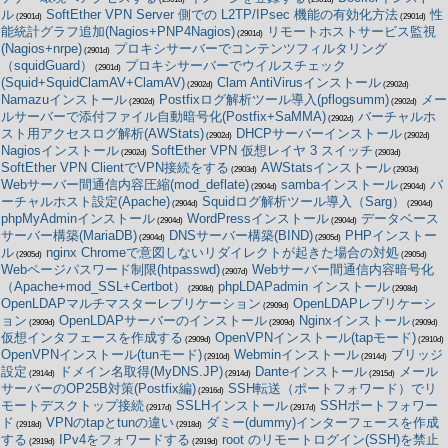
ル
SoftEther VPN Server 側での L2TP/IPsec 機能の有効化方法
性
(2901d)
(2901d)
能統計グラフ追加(Nagios+PNP4Nagios)
リモートホストサービス監視
(2901d)
(Nagios+nrpe)
プロキシサーバーでコンテンツフィルタリング
(2901d)
（squidGuard）
プロキシサーバーでウイルスチェック
(2901d)
(Squid+SquidClamAV+ClamAV)
Clam AntiVirusインストール
(2902d)
(2902d)
Namazuインストール
Postfixログ解析ツール導入(pflogsumm)
メー
(2902d)
(2902d)
ルサーバーで添付ファイル自動暗号化(Postfix+SaMMA)
バーチャルホ
(2902d)
スト用アクセスログ解析(AWStats)
DHCPサーバーインストール
(2902d)
(2902d)
Nagiosインストール
SoftEther VPN 仮想レイヤ 3 スイッチ
(2902d)
(2903d)
SoftEther VPN ClientでVPN接続をする
AWStatsインストール
(2903d)
(2903d)
Webサーバー間通信内容圧縮(mod_deflate)
sambaインストール
バ
(2904d)
(2904d)
ーチャルホスト設定(Apache)
Squidログ解析ツール導入（Sarg）
(2904d)
(2904d)
phpMyAdminインストール
WordPressインストール
データベース
(2904d)
(2904d)
サーバー構築(MariaDB)
DNSサーバー構築(BIND)
PHPインストー
(2904d)
(2905d)
ル
nginx Chromeで意図しないリダイレクトが起きた場合の対処
(2905d)
(2905d)
Webページパスワード制限(htpasswd)
Webサーバー間通信内容暗号化
(2907d)
（Apache+mod_SSL+Certbot）
phpLDAPadmin インストール
(2908d)
(2908d)
OpenLDAPマルチマスターレプリケーション
OpenLDAPレプリケーシ
(2909d)
ョン
OpenLDAPサーバーのインストール
Nginxインストール
(2909d)
(2909d)
(2909d)
仮想インタフェースを作成する
OpenVPNインストール(tapモード)
(2909d)
(2910d)
OpenVPNインストール(tunモード)
Webminインストール
ブリッジ
(2910d)
(2914d)
設定
ドメイン名取得(MyDNS.JP)
Danteインストール
メール
(2914d)
(2914d)
(2915d)
サーバーのOP25B対策(Postfix編)
SSH転送（ポートフォワード）でリ
(2916d)
モートデスクトップ接続
SSLHインストール
SSHポートフォワー
(2917d)
(2917d)
ド
VPNのtapとtunの違い
ダミー(dummy)インターフェースを作成
(2918d)
(2918d)
する
IPv4をフォワードする
root のリモートログイン(SSH)を禁止
(2919d)
(2919d)