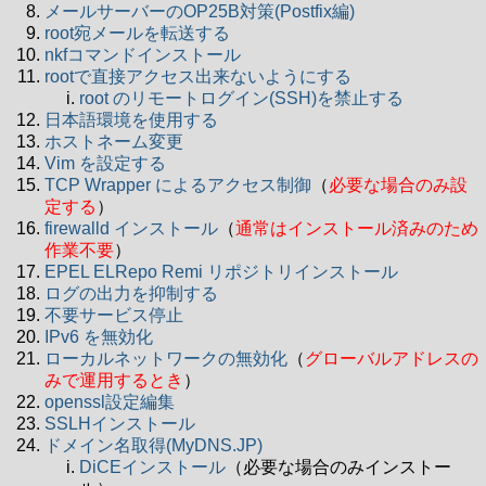
メールサーバーのOP25B対策(Postfix編)
root宛メールを転送する
nkfコマンドインストール
rootで直接アクセス出来ないようにする
root のリモートログイン(SSH)を禁止する
日本語環境を使用する
ホストネーム変更
Vim を設定する
TCP Wrapper によるアクセス制御
（
必要な場合のみ設
定する
）
firewalld インストール
（
通常はインストール済みのため
作業不要
）
EPEL ELRepo Remi リポジトリインストール
ログの出力を抑制する
不要サービス停止
IPv6 を無効化
ローカルネットワークの無効化
（
グローバルアドレスの
みで運用するとき
）
openssl設定編集
SSLHインストール
ドメイン名取得(MyDNS.JP)
DiCEインストール
（必要な場合のみインストー