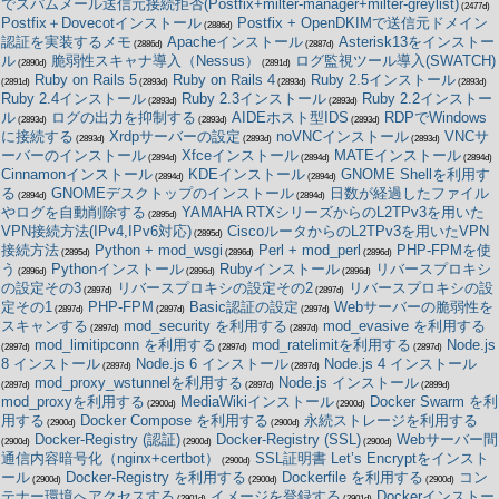
でスパムメール送信元接続拒否(Postfix+milter-manager+milter-greylist)
(2477d)
Postfix＋Dovecotインストール
Postfix + OpenDKIMで送信元ドメイン
(2886d)
認証を実装するメモ
Apacheインストール
Asterisk13をインストー
(2886d)
(2887d)
ル
脆弱性スキャナ導入（Nessus）
ログ監視ツール導入(SWATCH)
(2890d)
(2891d)
Ruby on Rails 5
Ruby on Rails 4
Ruby 2.5インストール
(2891d)
(2893d)
(2893d)
(2893d)
Ruby 2.4インストール
Ruby 2.3インストール
Ruby 2.2インストー
(2893d)
(2893d)
ル
ログの出力を抑制する
AIDEホスト型IDS
RDPでWindows
(2893d)
(2893d)
(2893d)
に接続する
Xrdpサーバーの設定
noVNCインストール
VNCサ
(2893d)
(2893d)
(2893d)
ーバーのインストール
Xfceインストール
MATEインストール
(2894d)
(2894d)
(2894d)
Cinnamonインストール
KDEインストール
GNOME Shellを利用す
(2894d)
(2894d)
る
GNOMEデスクトップのインストール
日数が経過したファイル
(2894d)
(2894d)
やログを自動削除する
YAMAHA RTXシリーズからのL2TPv3を用いた
(2895d)
VPN接続方法(IPv4,IPv6対応)
CiscoルータからのL2TPv3を用いたVPN
(2895d)
接続方法
Python + mod_wsgi
Perl + mod_perl
PHP-FPMを使
(2895d)
(2896d)
(2896d)
う
Pythonインストール
Rubyインストール
リバースプロキシ
(2896d)
(2896d)
(2896d)
の設定その3
リバースプロキシの設定その2
リバースプロキシの設
(2897d)
(2897d)
定その1
PHP-FPM
Basic認証の設定
Webサーバーの脆弱性を
(2897d)
(2897d)
(2897d)
スキャンする
mod_security を利用する
mod_evasive を利用する
(2897d)
(2897d)
mod_limitipconn を利用する
mod_ratelimitを利用する
Node.js
(2897d)
(2897d)
(2897d)
8 インストール
Node.js 6 インストール
Node.js 4 インストール
(2897d)
(2897d)
mod_proxy_wstunnelを利用する
Node.js インストール
(2897d)
(2897d)
(2899d)
mod_proxyを利用する
MediaWikiインストール
Docker Swarm を利
(2900d)
(2900d)
用する
Docker Compose を利用する
永続ストレージを利用する
(2900d)
(2900d)
Docker-Registry (認証)
Docker-Registry (SSL)
Webサーバー間
(2900d)
(2900d)
(2900d)
通信内容暗号化（nginx+certbot）
SSL証明書 Let’s Encryptをインスト
(2900d)
ール
Docker-Registry を利用する
Dockerfile を利用する
コン
(2900d)
(2900d)
(2900d)
テナー環境へアクセスする
イメージを登録する
Dockerインストー
(2901d)
(2901d)