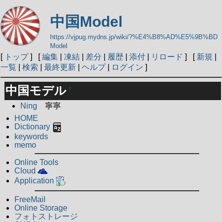
中国Model
https://vjpug.mydns.jp/wiki/?%E4%B8%AD%E5%9B%BD
Model
[
トップ
] [
編集
|
凍結
|
差分
|
履歴
|
添付
|
リロード
] [
新規
|
一覧
|
検索
|
最終更新
|
ヘルプ
|
ログイン
]
中国モデル
†
Ning
寧寧
HOME
Dictionary
keywords
memo
Online Tools
Cloud
Application
FreeMail
Online Storage
フォトストレージ