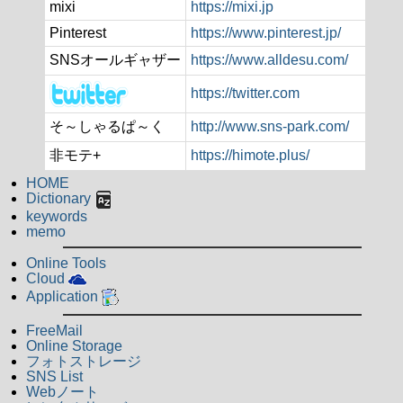
mixi
https://mixi.jp
Pinterest
https://www.pinterest.jp/
SNSオールギャザー
https://www.alldesu.com/
https://twitter.com
そ～しゃるぱ～く
http://www.sns-park.com/
非モテ+
https://himote.plus/
HOME
Dictionary
keywords
memo
Online Tools
Cloud
Application
FreeMail
Online Storage
フォトストレージ
SNS List
Webノート