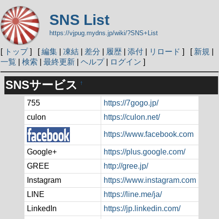
SNS List
https://vjpug.mydns.jp/wiki/?SNS+List
[
トップ
] [
編集
|
凍結
|
差分
|
履歴
|
添付
|
リロード
] [
新規
|
一覧
|
検索
|
最終更新
|
ヘルプ
|
ログイン
]
SNSサービス
†
755
https://7gogo.jp/
culon
https://culon.net/
https://www.facebook.com
Google+
https://plus.google.com/
GREE
http://gree.jp/
Instagram
https://www.instagram.com
LINE
https://line.me/ja/
LinkedIn
https://jp.linkedin.com/