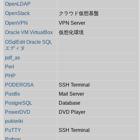
OpenLDAP
OpenStack
クラウド仮想基盤
OpenVPN
VPN Server
Oracle VM VirtualBox
仮想化環境
OSqlEdit Oracle SQL
エディタ
pdf_as
Perl
PHP
PODEROSA
SSH Terminal
Postfix
Mail Server
PostgreSQL
Database
PowerDVD
DVD Player
pukiwiki
PuTTY
SSH Terminal
Python