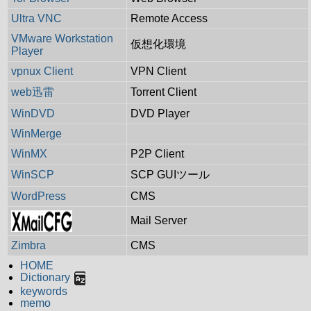
Ultra VNC
Remote Access
VMware Workstation
仮想化環境
Player
vpnux Client
VPN Client
web迅雷
Torrent Client
WinDVD
DVD Player
WinMerge
WinMX
P2P Client
WinSCP
SCP GUIツール
WordPress
CMS
Mail Server
Zimbra
CMS
HOME
Dictionary
keywords
memo