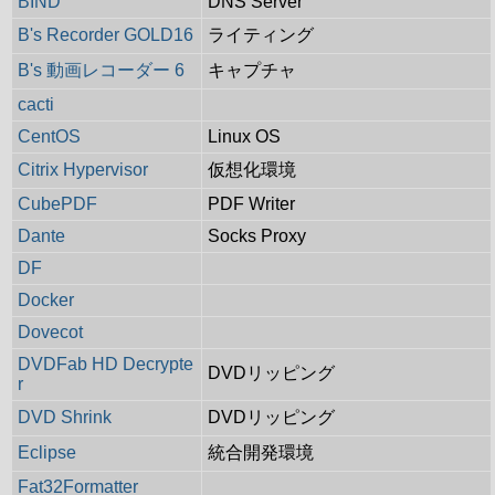
BIND
DNS Server
B's Recorder GOLD16
ライティング
B's 動画レコーダー 6
キャプチャ
cacti
CentOS
Linux OS
Citrix Hypervisor
仮想化環境
CubePDF
PDF Writer
Dante
Socks Proxy
DF
Docker
Dovecot
DVDFab HD Decrypte
DVDリッピング
r
DVD Shrink
DVDリッピング
Eclipse
統合開発環境
Fat32Formatter