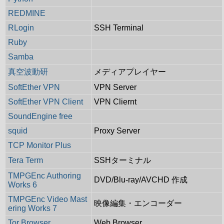
REDMINE
RLogin
SSH Terminal
Ruby
Samba
真空波動研
メディアプレイヤー
SoftEther VPN
VPN Server
SoftEther VPN Client
VPN Cliernt
SoundEngine free
squid
Proxy Server
TCP Monitor Plus
Tera Term
SSHターミナル
TMPGEnc Authoring
DVD/Blu-ray/AVCHD 作成
Works 6
TMPGEnc Video Mast
映像編集・エンコーダー
ering Works 7
Tor Browser
Web Browser