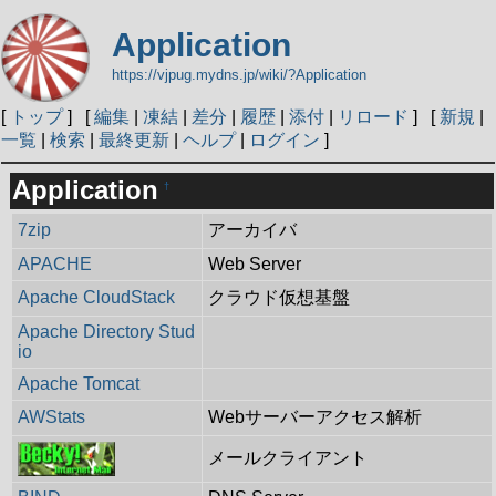
Application
https://vjpug.mydns.jp/wiki/?Application
[
トップ
] [
編集
|
凍結
|
差分
|
履歴
|
添付
|
リロード
] [
新規
|
一覧
|
検索
|
最終更新
|
ヘルプ
|
ログイン
]
Application
†
7zip
アーカイバ
APACHE
Web Server
Apache CloudStack
クラウド仮想基盤
Apache Directory Stud
io
Apache Tomcat
AWStats
Webサーバーアクセス解析
メールクライアント