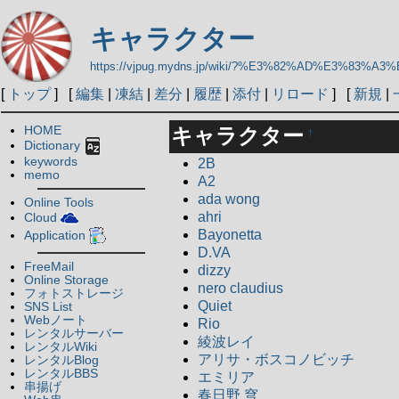
キャラクター
https://vjpug.mydns.jp/wiki/?%E3%82%AD%E3%8
[
トップ
] [
編集
|
凍結
|
差分
|
履歴
|
添付
|
リロード
] [
新規
|
HOME
キャラクター
†
Dictionary
keywords
2B
memo
A2
ada wong
Online Tools
ahri
Cloud
Bayonetta
Application
D.VA
FreeMail
dizzy
Online Storage
nero claudius
フォトストレージ
Quiet
SNS List
Webノート
Rio
レンタルサーバー
綾波レイ
レンタルWiki
アリサ・ボスコノビッチ
レンタルBlog
レンタルBBS
エミリア
串揚げ
春日野 穹