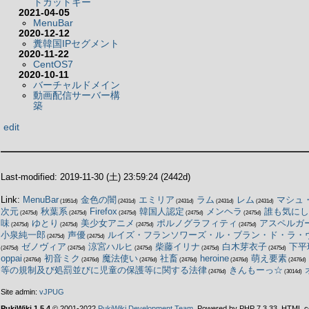
トカットキー
2021-04-05
MenuBar
2020-12-12
糞韓国IPセグメント
2020-11-22
CentOS7
2020-10-11
バーチャルドメイン
動画配信サーバー構
築
edit
Last-modified: 2019-11-30 (土) 23:59:24
(2442d)
Link:
MenuBar
金色の闇
エミリア
ラム
レム
マシュ
(1951d)
(2431d)
(2431d)
(2431d)
(2431d)
次元
秋葉系
Firefox
韓国人認定
メンヘラ
誰も気にし
(2475d)
(2475d)
(2475d)
(2475d)
(2475d)
味
ゆとり
美少女アニメ
ポルノグラフィティ
アスペルガ
(2475d)
(2475d)
(2475d)
(2475d)
小泉純一郎
声優
ルイズ・フランソワーズ・ル・ブラン・ド・ラ・
(2475d)
(2475d)
ゼノヴィア
涼宮ハルヒ
柴藤イリナ
白木芽衣子
下平
(2475d)
(2475d)
(2475d)
(2475d)
(2475d)
oppai
初音ミク
魔法使い
社畜
heroine
萌え要素
(2476d)
(2476d)
(2476d)
(2476d)
(2476d)
(2476d)
等の規制及び処罰並びに児童の保護等に関する法律
きんもーっ☆
(2476d)
(3014d)
Site admin:
vJPUG
PukiWiki 1.5.4
© 2001-2022
PukiWiki Development Team
. Powered by PHP 7.3.33. HTML co