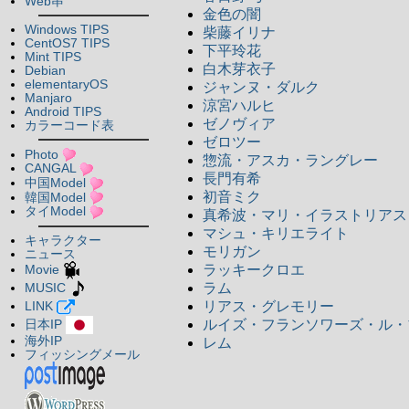
Web串
金色の闇
Windows TIPS
柴藤イリナ
CentOS7 TIPS
下平玲花
Mint TIPS
白木芽衣子
Debian
elementaryOS
ジャンヌ・ダルク
Manjaro
涼宮ハルヒ
Android TIPS
ゼノヴィア
カラーコード表
ゼロツー
Photo
惣流・アスカ・ラングレー
CANGAL
長門有希
中国Model
初音ミク
韓国Model
タイModel
真希波・マリ・イラストリアス
マシュ・キリエライト
キャラクター
モリガン
ニュース
ラッキークロエ
Movie
ラム
MUSIC
リアス・グレモリー
LINK
ルイズ・フランソワーズ・ル・
日本IP
海外IP
レム
フィッシングメール