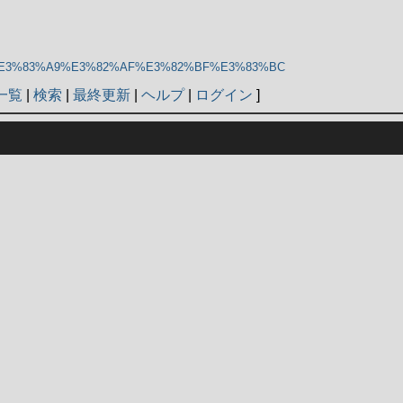
3%A3%E3%83%A9%E3%82%AF%E3%82%BF%E3%83%BC
一覧
|
検索
|
最終更新
|
ヘルプ
|
ログイン
]