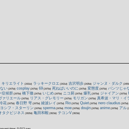
・キリエライト
ラッキークロエ
吉沢明歩
ジャンヌ・ダルク
(2431d)
(2431d)
(2435d)
(2455
ない
cosplay
69
死ねばいいのに
変態度
パンツじゃ
(2475d)
(2475d)
(2475d)
(2475d)
(2475d)
ー症候群
橋下徹
いじめ
ニコ厨
爆乳
ジャイアン
(2475d)
(2475d)
(2475d)
(2475d)
(2475d)
(2475d)
ヴァリエール
リアス・グレモリー
モリガン
真希波・マリ・イ
(2475d)
(2475d)
(2475d)
玲花
春日野 穹
綾波レイ
Rio
Quiet
nero claudius
(2475d)
(2475d)
(2475d)
(2475d)
(2475d)
(2475d)
ヨシフ・スターリン
sperma
moe
doujin
anime
アル
(2476d)
(2476d)
(2476d)
(2476d)
(2476d)
(2
オタクビジネス
亀田和毅
テコンV
(3020d)
(3023d)
(3023d)
nvert time: 0.012 sec.