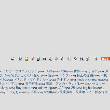
アリサ・ボスコノビッチ
D.VA
ahri
駅弁
リョナ
異
d)
(2455d)
(2462d)
(2462d)
(2475d)
(2475d)
ないから恥ずかしくないもん!
嫁
アンチ
目玉の怪物
不気
(2475d)
(2475d)
(2475d)
(2475d)
NHK
ドナルド・マクドナルド
テポドン
nude
manga
(2475d)
(2475d)
(2475d)
(2475d)
(2475d)
ラストリアス
長門有希
惣流・アスカ・ラングレー
ゼロツー
(2475d)
(2475d)
(2475d)
dizzy
Bayonetta
ada wong
A2
2B
big boobs
(2475d)
(2475d)
(2475d)
(2475d)
(2475d)
(2476d)
ドラえもん
中国
otaku
児童買春、児童ポルノに係る行為
476d)
(2476d)
(2476d)
(2476d)