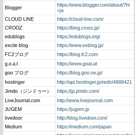
https://www.blogger.com/about/?hl
Blogger
=ja
CLOUD LINE
https://cloud-line.com/
CROOZ
https://blog.crooz.jp/
edublogs
https://edublogs.org/
excite blog
https://www.exblog.jp/
FC2ブログ
https://blog.fc2.com
g.o.a.t
https://www.goat.at
goo ブログ
https://blog.goo.ne.jp/
hostinger
http://api.hostinger.jp/redir/4888421
Jimdo（ジンドゥー）
https://jp.jimdo.com/
LiveJournal.com
http://www.livejournal.com
JUGEM
https://jugem.jp
livedoor
http://blog.livedoor.com/
Medium
https://medium.com/japan