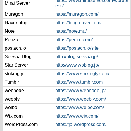
https://www.miraiserver.com/wordpr
Mirai Server
ess/
Muragon
https://muragon.com/
Naver blog
https://blog.naver.com/
Note
https://note.mu/
Penzu
https://penzu.com/
postach.io
https://postach.io/site
Seesaa Blog
http://blog.seesaa.jp/
Star Server
http://www.wpblog.jp/
strikingly
https://www.strikingly.com/
Tumblr
https://www.tumblr.com
webnode
https://www.webnode.jp/
weebly
https://www.weebly.com/
weibo
https://www.weibo.com/
Wix.com
https://www.wix.com/
WordPress.com
https://ja.wordpress.com/