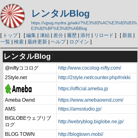
レンタルBlog
https://vjpug.mydns.jp/wiki/?%E3%83%AC%E3%83%B3%
E3%82%BF%E3%83%ABBlog
[
トップ
] [
編集
|
凍結
|
差分
|
履歴
|
添付
|
リロード
] [
新規
|
一覧
|
検索
|
最終更新
|
ヘルプ
|
ログイン
]
レンタルBlog
†
@niftyココログ
http://www.cocolog-nifty.com/
2Style.net
http://2style.net/counter.php#nikki
https://official.ameba.jp
Ameba Ownd
https://www.amebaownd.com/
AMS
https://amsstudio.jp/
BIGLOBEウェブリブ
http://webryblog.biglobe.ne.jp/
ログ
BLOG TOWN
http://blogtown.mobi/