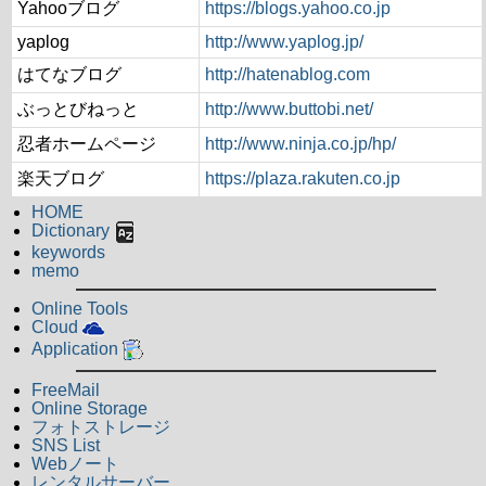
Yahooブログ
https://blogs.yahoo.co.jp
yaplog
http://www.yaplog.jp/
はてなブログ
http://hatenablog.com
ぶっとびねっと
http://www.buttobi.net/
忍者ホームページ
http://www.ninja.co.jp/hp/
楽天ブログ
https://plaza.rakuten.co.jp
HOME
Dictionary
keywords
memo
Online Tools
Cloud
Application
FreeMail
Online Storage
フォトストレージ
SNS List
Webノート
レンタルサーバー