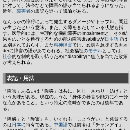
に対して、法令などで障害の語が当てられるようになった。
近年、
障害者
の表記を巡って議論がある。
なんらかの障碍によって発生するダメージやトラブル、問題
が生じたという意味。また、支障をきたしている状態も指
す。医学的には、生理的な機能障害のimpairmentと、その結
果ものごとを遂行するための能力障害disabilityが
日本語
では
区別されておらず、また
精神障害
では、変調を意味するdisor
derに障害の語があてられる。社会福祉の
モデル
としては、
社会
的な制約を取り払うためにdisabilityに焦点を当てた政策
が考えられる。
↑
表記・用法
†
「障害」あるいは「障碍」は共に、同じ「さわり・妨げ」と
いう意味がある。現在のような「身体の器官や能力に不十分
な点があること」という特定の意味ができたのは後年であ
る。
「障碍」と「障害」を、いずれも「しょうがい」と発音する
のは
日本
に特有である。
中国語
では前者は「チャンアイ」