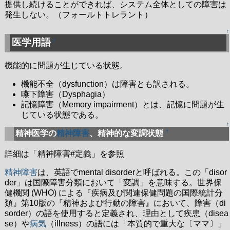
提供し続けることができれば、システム全体としての障害は
発生しない。（フォールトトレラント）
↑
医学用語
†
機能的に問題が生じている状態。
機能不全（dysfunction）は障害とも訳される。
嚥下障害（Dysphagia）
記憶障害（Memory impairment）とは、記憶に問題が生
じている状態である。
↑
†
精神医学の
精神障害
、精神的な変調状態
詳細は「精神障害#定義」を参照
精神障害
は、英語でmental disorderと呼ばれる。この「disor
der」は国際障害分類において「変調」を意味する。世界保
健機関 (WHO) による『疾病及び関連保健問題の国際統計分
類』第10版の『精神および行動の障害』において、障害（di
sorder）の語を使用すると定義され、理由として疾患（disea
se）や
病気
（illness）の語には「本質的で重大な〔ママ〕」