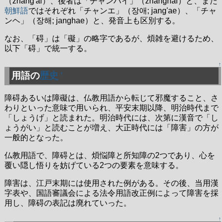
（zhang'al）、後者は「チャンハイ」（zhanghai）と、また
朝鮮語
ではそれぞれ「チャンエ」（장애; jang'ae）、「チャ
ンヘ」（장해; janghae）と、発音上も区別する。
なお、「碍」は「礙」の略字であるが、煩雑を避けるため、
以下「碍」で統一する。
↑
用語の
歴史
†
障碍あるいは障礙は、仏教用語から転じて邪魔すること、さ
わりといった意味で用いられ、平安末期以降、明治時代まで
「しょうげ」と読まれた。明治時代には、次第に漢音で「し
ょうがい」と読むことが増え、大正時代には「障害」の方が
一般的となった。
仏教用語で、障碍とは、煩悩障と所知障の2つであり、心を
覆い隠し悟りを妨げている2つの要素を意味する。
障害は、江戸末期には使用された例がある。その後、当用漢
字表や、国語審議会による法令用語改正例によって障害を採
用し、障碍の表記は廃れていった。
↑