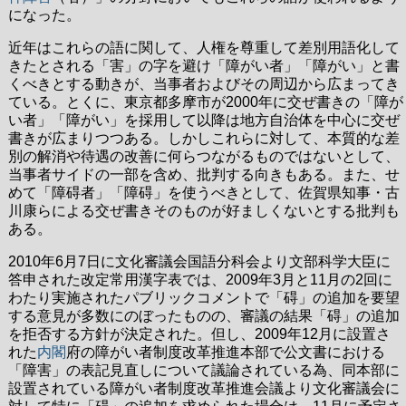
になった。
近年はこれらの語に関して、人権を尊重して差別用語化して
きたとされる「害」の字を避け「障がい者」「障がい」と書
くべきとする動きが、当事者およびその周辺から広まってき
ている。とくに、東京都多摩市が2000年に交ぜ書きの「障が
い者」「障がい」を採用して以降は地方自治体を中心に交ぜ
書きが広まりつつある。しかしこれらに対して、本質的な差
別の解消や待遇の改善に何らつながるものではないとして、
当事者サイドの一部を含め、批判する向きもある。また、せ
めて「障碍者」「障碍」を使うべきとして、佐賀県知事・古
川康らによる交ぜ書きそのものが好ましくないとする批判も
ある。
2010年6月7日に文化審議会国語分科会より文部科学大臣に
答申された改定常用漢字表では、2009年3月と11月の2回に
わたり実施されたパブリックコメントで「碍」の追加を要望
する意見が多数にのぼったものの、審議の結果「碍」の追加
を拒否する方針が決定された。但し、2009年12月に設置さ
れた
内閣
府の障がい者制度改革推進本部で公文書における
「障害」の表記見直しについて議論されている為、同本部に
設置されている障がい者制度改革推進会議より文化審議会に