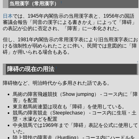
†
当用漢字（常用漢字）
日本
では、1945年内閣告示の当用漢字表と、1956年の国語
審議会報告「同音の漢字による書きかえ」によって「障碍」
の表記が公的に否定され、「障害」に一本化された。
但し、1981年内閣告示の常用漢字表により旧当用漢字表にお
ける強制性が弱められたことに伴い、民間では意図的に「障
碍」が用いられる場合もある。
↑
障碍の現在の用法
†
障碍物など、明治時代から多用された語である。
馬術の障害飛越競技（Show jumping） - コース内に「障
害」を配置
東京都馬術連盟は現在も「障碍」を使用している。
競馬の障害競走（Steeplechase） - コース内に生垣・土
塁・水濠などを配置
中央競馬では1969年まで「障碍」表記を公式に使用して
いた。
陸上競技の障害走（Hurdling） - コース内にハードルを