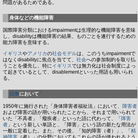
問題があるためである。
↑
†
身体などの機能障害
国際障害分類におけるimpairmentは生理的な機能障害を意味
し、disabilityは機能障害の結果、ものごとを遂行するための
能力障害を意味する。
イギリス
や
アメリカ
の
社会
モデル
は、このうちimpairmentで
はなくdisabilityに焦点を当てて、
社会
への参加制約を取り払
うことを優先し、特に
イギリス
では無力化は社会制度によっ
て起きているとして、disablementといった用語も用いられ
る。
↑
†
日本
において
1950年に施行された「身体障害者福祉法」において、
障害者
および障害の語が用いられたことから、それまで用いられて
いた「不具者」「癈疾者」といった語に代わって、「
障害
者
」という新しい単語と、「障害」という語の新たな用法が
一般に定着した。また、その後、「知的障害（者）」、「
精
神障害
（者）」の分野においてもこれらの語が使われるよう