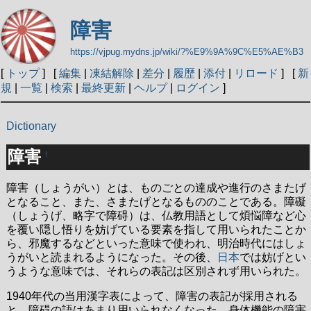
障害
https://vjpug.mydns.jp/wiki/?%E9%9A%9C%E5%AE%B3
[
トップ
] [
編集
|
凍結解除
|
差分
|
履歴
|
添付
|
リロード
] [
新
規
|
一覧
|
検索
|
最終更新
|
ヘルプ
|
ログイン
]
Dictionary
障害
†
障害（しょうがい）とは、ものごとの達成や進行のさまたげ
となること、また、さまたげとなるもののことである。障礙
（しょうげ、略字で障碍）は、仏教用語として煩悩障など心
を覆い隠し悟りを妨げている要素を指して用いられたことか
ら、邪魔するなどといった意味で使われ、明治時代にはしょ
うがいと読まれるようになった。その後、
日本
では妨げとい
うような意味では、それらの表記は区別されず用いられた。
1940年代の当用漢字表によって、障害の表記が採用される
と、障碍の語はあまり用いられなくなった。身体機能の障害