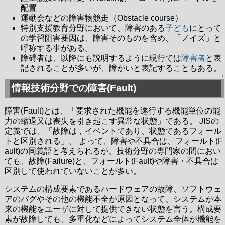
配置
運動会などの障害物競走（Obstacle course）
特別支援教育分野において、障害のある
子ども
にとって
の学習阻害要因は、障害そのものを含め、「ノイズ」と
呼称する事がある。
障碍者は、以降にも説明するように現行では
障害者
と表
記されることが多いが、障がいと表記することもある。
↑
情報技術分野での障害(Fault)
†
障害(Fault)とは、「要求された機能を遂行する機能単位の能
力の縮退又は喪失を引き起こす異常な状態」である。 JISの
定義では、「故障は，イベントであり、状態であるフォール
トと区別される」。 よって、障害や不具合は、フォールト(F
ault)の同義語と考えられるが、技術分野の専門家の間におい
ても、故障(Failure)と、フォールト(Fault)や障害・不具合は
区別して使われていないことが多い。
システムの構成要素であるハードウェアの故障、ソフトウェ
アのバグやその他の機能不全が原因となって、システムが本
来の機能をユーザに対して提供できない状態を言う。構成要
素が故障しても、多重化などによってシステム全体が機能を